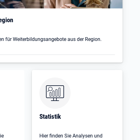
egion
en für Weiterbildungsangebote aus der Region.
Öffnet in neuem Tab
Statistik
ie
Hier finden Sie Analysen und