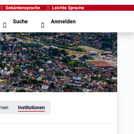
Gebärdensprache
Leichte Sprache
Suche
Anmelden
hmen
Institutionen