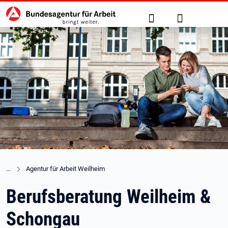
Hauptnavigation
zu den Hauptinhalten springen
Suche
Anmelden
Agentur für Arbeit Weilheim
Berufsberatung Weilheim &
Schongau