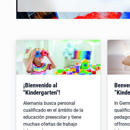
¡Bienvenido al
Benven
"Kindergarten"!
“Kinde
Alemania busca personal
In Germ
cualificado en el ámbito de la
qualific
educación preescolar y tiene
pedagog
muchas ofertas de trabajo
offrono 