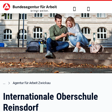
Hauptnavigation
zu den Hauptinhalten springen
Suche
Anmelden
Agentur für Arbeit Zwickau
Internationale Oberschule
Reinsdorf