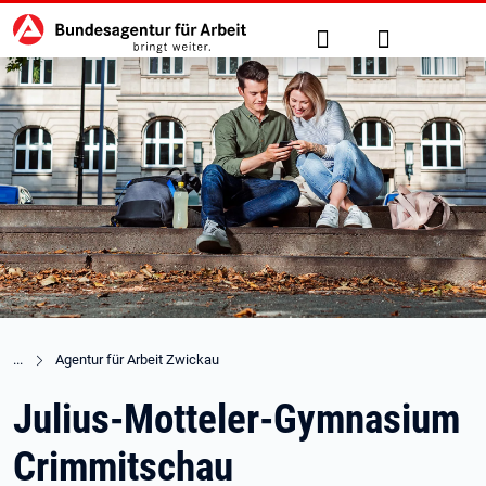
Hauptnavigation
zu den Hauptinhalten springen
Suche
Anmelden
Agentur für Arbeit Zwickau
Julius-Motteler-Gymnasium
Crimmitschau