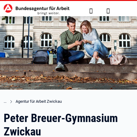
Hauptnavigation
zu den Hauptinhalten springen
Suche
Anmelden
Agentur für Arbeit Zwickau
Peter Breuer-Gymnasium
Zwickau