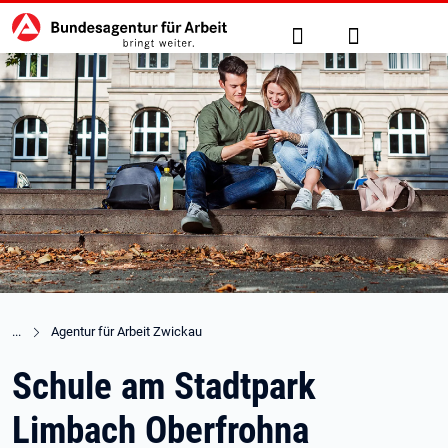
Hauptnavigation
zu den Hauptinhalten springen
Suche
Anmelden
Agentur für Arbeit Zwickau
Schule am Stadtpark
Limbach Oberfrohna