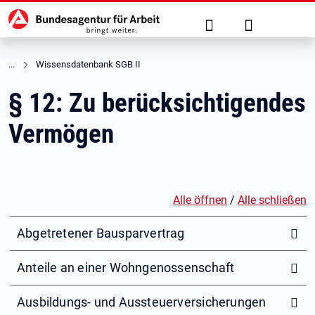
Hauptnavigation
zu den Hauptinhalten springen
Suche
Anmelden
Wissensdatenbank SGB II
§ 12: Zu berücksichtigendes
Vermögen
Alle öffnen
/
Alle schließen
Abgetretener Bausparvertrag
Anteile an einer Wohngenossenschaft
Ausbildungs- und Aussteuerversicherungen