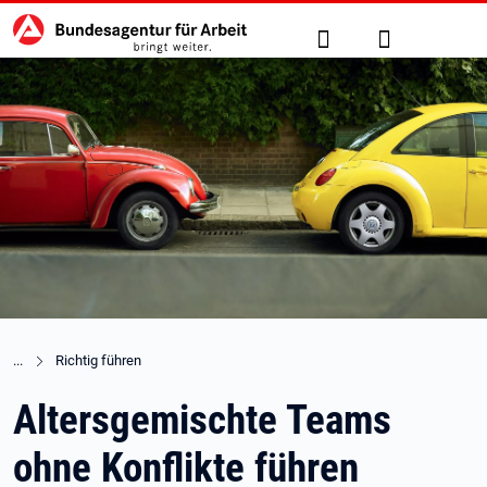
Hauptnavigation
zu den Hauptinhalten springen
Suche
Anmelden
Richtig führen
Altersgemischte Teams
ohne Konflikte führen