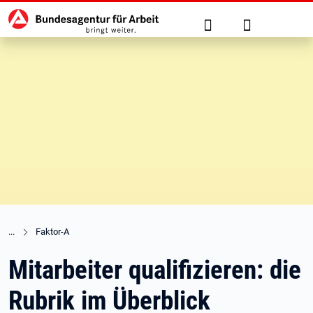
Hauptnavigation
zu den Hauptinhalten springen
Suche
Anmelden
Faktor-A
Mitarbeiter qualifizieren: die
Rubrik im Überblick