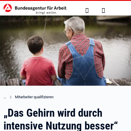
Hauptnavigation
zu den Hauptinhalten springen
Suche
Anmelden
Mitarbeiter qualifizieren
„Das Gehirn wird durch
intensive Nutzung besser“