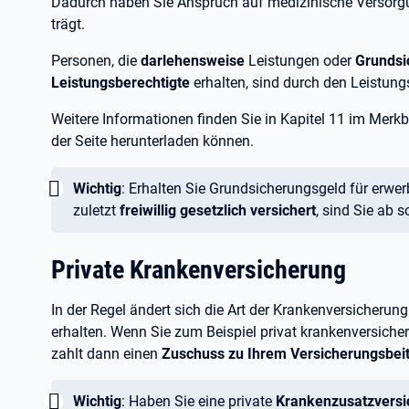
Dadurch haben Sie Anspruch auf medizinische Versorgun
trägt.
Personen, die
darlehensweise
Leistungen oder
Grundsi
Leistungsberechtigte
erhalten, sind durch den Leistung
Weitere Informationen finden Sie in Kapitel
11 im Merkb
der Seite herunterladen können.
Wichtig:
Wichtig
: Erhalten Sie Grundsicherungsgeld für erwe
zuletzt
freiwillig gesetzlich versichert
, sind Sie ab s
Private Krankenversicherung
In der Regel ändert sich die Art der Krankenversicherun
erhalten. Wenn Sie zum Beispiel privat krankenversichert
zahlt dann einen
Zuschuss zu Ihrem Versicherungsbei
Wichtig:
Wichtig
: Haben Sie eine private
Krankenzusatzvers