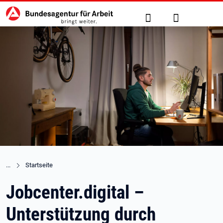
Hauptnavigation
zu den Hauptinhalten springen
Suche
Anmelden
Startseite
Jobcenter.digital –
Unterstützung durch