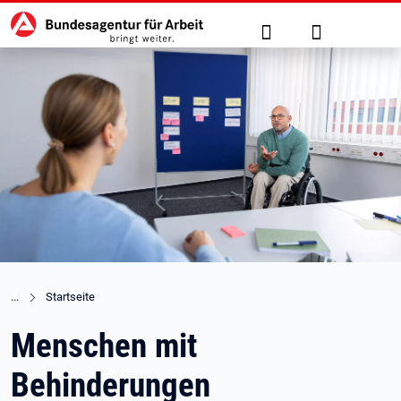
Hauptnavigation
zu den Hauptinhalten springen
Suche
Anmelden
Startseite
Menschen mit
Behinderungen