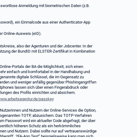
swortlose Anmeldung mit biometrischen Daten (z.B.
word), ein Einmalcode aus einer Authenticator-App
r Online-Ausweis (eID).
tskreise, also der Agenturen und der Jobcenter. In der
Nutzung der BundID mit ELSTER-Zertifikat in Kombination
nline-Portals der BA die Möglichkeit, sich einen
sehr einfach und komfortabel in der Handhabung und
ogenannte digitale Schlüssel, die im Gegensatz zu
erden und weniger anfällig gegenüber Phishingangriffen
rtphones lassen sich über einen Fingerabdruck oder
ungen des Profils einrichten und absichern.
/www.arbeitsagentur.de/passkey
utzerinnen und Nutzern der Online-Services die Option,
 sogenannten TOTP, abzusichern. Das TOTP-Verfahren
um Passwort wird ein aktueller Code abgefragt, der über
esentlich höheren Schutz als ein herkömmliches
nnen und Nutzern. Dabei sollte nur auf vertrauenswürdige
hbegriff „2FA-App Test“ beispielsweise kann man sich