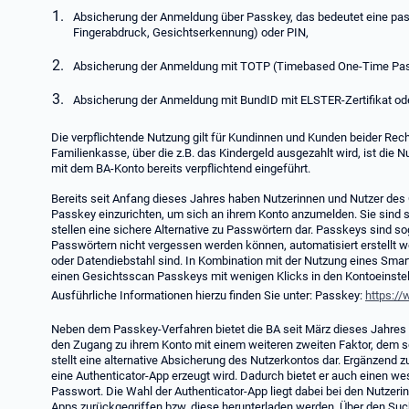
Absicherung der Anmeldung über Passkey, das bedeutet eine pas
Fingerabdruck, Gesichtserkennung) oder PIN,
Absicherung der Anmeldung mit TOTP (Timebased One-Time Pass
Absicherung der Anmeldung mit BundID mit ELSTER-Zertifikat ode
Die verpflichtende Nutzung gilt für Kundinnen und Kunden beider Rech
Familienkasse, über die z.B. das Kindergeld ausgezahlt wird, ist die 
mit dem BA-Konto bereits verpflichtend eingeführt.
Bereits seit Anfang dieses Jahres haben Nutzerinnen und Nutzer des O
Passkey einzurichten, um sich an ihrem Konto anzumelden. Sie sind 
stellen eine sichere Alternative zu Passwörtern dar. Passkeys sind s
Passwörtern nicht vergessen werden können, automatisiert erstellt w
oder Datendiebstahl sind. In Kombination mit der Nutzung eines Sma
einen Gesichtsscan Passkeys mit wenigen Klicks in den Kontoeinstell
Ausführliche Informationen hierzu finden Sie unter: Passkey:
https:/
Neben dem Passkey-Verfahren bietet die BA seit März dieses Jahres N
den Zugang zu ihrem Konto mit einem weiteren zweiten Faktor, dem
stellt eine alternative Absicherung des Nutzerkontos dar. Ergänzend z
eine Authenticator-App erzeugt wird. Dadurch bietet er auch einen w
Passwort. Die Wahl der Authenticator-App liegt dabei bei den Nutzeri
Apps zurückgegriffen bzw. diese herunterladen werden. Über den Suc