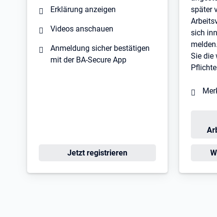
Erklärung anzeigen
später 
Arbeits
Videos anschauen
sich in
melden.
Anmeldung sicher bestätigen
Sie die
mit der BA-Secure App
Pflichte
Merk
Ar
Öffnet in neuem Tab
Ö
Jetzt registrieren
W