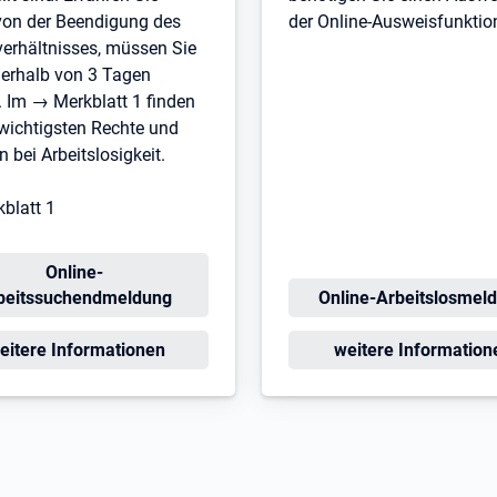
von der Beendigung des
der Online-Ausweisfunktio
verhältnisses, müssen Sie
nerhalb von 3 Tagen
 Im → Merkblatt 1 finden
 wichtigsten Rechte und
n bei Arbeitslosigkeit.
blatt 1
Öffnet in neuem Tab
Online-
Öffnet in neuem Tab
beitssuchendmeldung
Online-Arbeitslosmel
ffnet in neuem Tab
Öffnet in neuem Tab
eitere Informationen
weitere Information