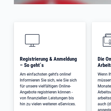
Registrierung & Anmeldung
Die On
– So geht´s
Arbei
Am einfachsten geht’s online!
Wenn Ih
Informieren Sie sich, wie Sie sich
müssen 
für unsere vielfältigen Online-
Monate 
Angebote registrieren können -
Arbeits
von finanziellen Leistungen bis
arbeits
hin zu vielen weiteren eServices.
auch (d
angeste