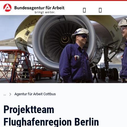
Hauptnavigation
zu den Hauptinhalten springen
Suche
Anmelden
Agentur für Arbeit Cottbus
Projektteam
Flughafenregion Berlin