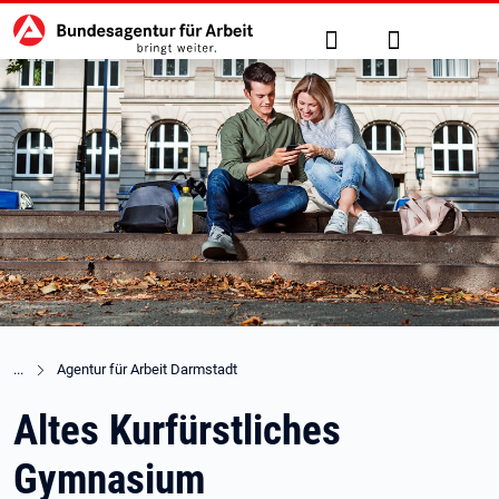
Hauptnavigation
zu den Hauptinhalten springen
Suche
Anmelden
Agentur für Arbeit Darmstadt
Altes Kurfürstliches
Gymnasium