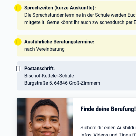
Tipp:
Sprechzeiten (kurze Auskünfte):
Die Sprechstundentermine in der Schule werden Euch 
mitgeteilt. Gerne könnt Ihr auch zwischendurch per 
Tipp:
Ausführliche Beratungstermine:
nach Vereinbarung
Wichtig:
Postanschrift:
Bischof-Ketteler-Schule
Burgstraße 5, 64846 Groß-Zimmern
Finde deine Berufung
Sichere dir einen Ausbildu
Infos, Videos und Tipps fü