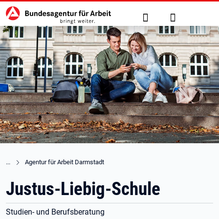
Hauptnavigation
zu den Hauptinhalten springen
Suche
Anmelden
Agentur für Arbeit Darmstadt
Justus-Liebig-Schule
Studien- und Berufsberatung