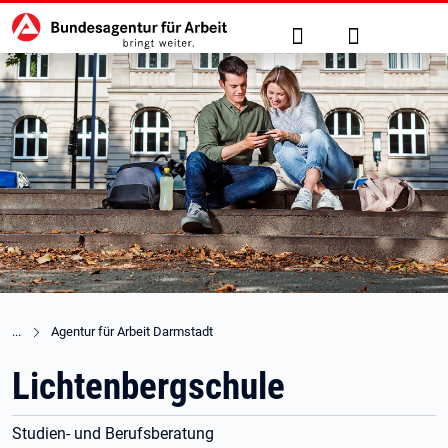
Hauptnavigation
zu den Hauptinhalten springen
Suche
Anmelden
Agentur für Arbeit Darmstadt
Lichtenbergschule
Studien- und Berufsberatung