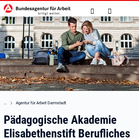
Hauptnavigation
zu den Hauptinhalten springen
Suche
Anmelden
Agentur für Arbeit Darmstadt
Pädagogische Akademie
Elisabethenstift Berufliches