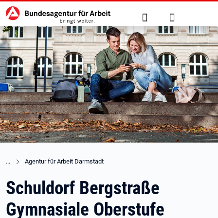
Hauptnavigation
zu den Hauptinhalten springen
Suche
Anmelden
Agentur für Arbeit Darmstadt
Schuldorf Bergstraße
Gymnasiale Oberstufe