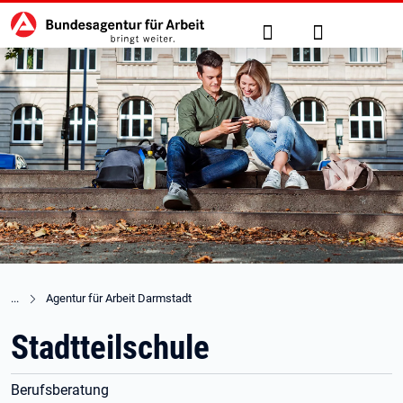
Hauptnavigation
zu den Hauptinhalten springen
Suche
Anmelden
Agentur für Arbeit Darmstadt
Stadtteilschule
Berufsberatung