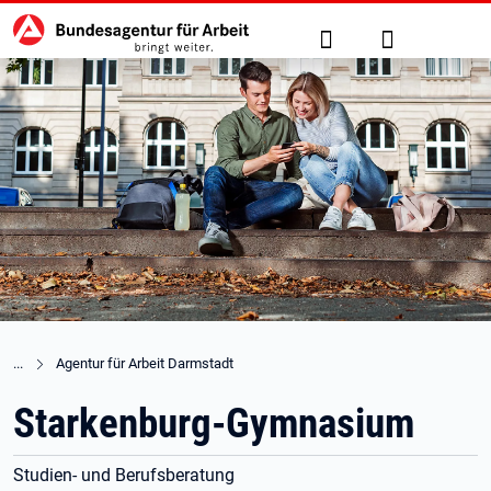
Hauptnavigation
zu den Hauptinhalten springen
Suche
Anmelden
Agentur für Arbeit Darmstadt
Starkenburg-Gymnasium
Studien- und Berufsberatung