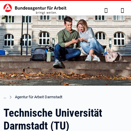
Hauptnavigation
zu den Hauptinhalten springen
Suche
Anm
Agentur für Arbeit Darmstadt
Technische Universität
Darmstadt (TU)