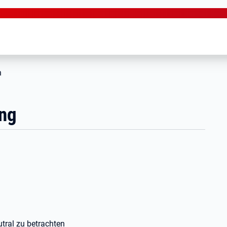
n
ung
ral zu betrachten