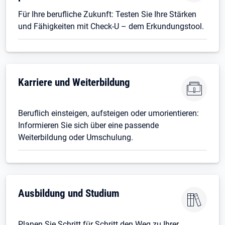
Für Ihre berufliche Zukunft: Testen Sie Ihre Stärken
und Fähigkeiten mit Check-U – dem Erkundungstool.
Öffnet in neuem Tab
Karriere und Weiterbildung
Beruflich einsteigen, aufsteigen oder umorientieren:
Informieren Sie sich über eine passende
Weiterbildung oder Umschulung.
Öffnet in neuem Tab
Ausbildung und Studium
Planen Sie Schritt für Schritt den Weg zu Ihrer