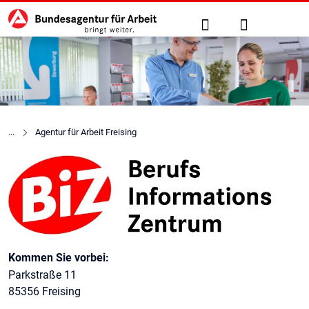
Hauptnavigation
zu den Hauptinhalten springen
Suche
Anmelden
Agentur für Arbeit Freising
Berufsinformationszentrum (B
Kontaktinformationen
Kommen Sie vorbei:
Parkstraße 11
85356 Freising