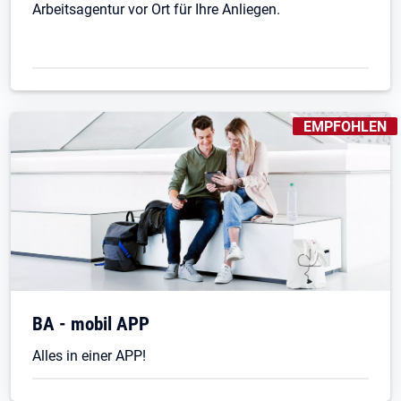
Arbeitsagentur vor Ort für Ihre Anliegen.
KENNZEICHNUN
EMPFOHLEN
Öffnet in neuem Tab
BA - mobil APP
Alles in einer APP!