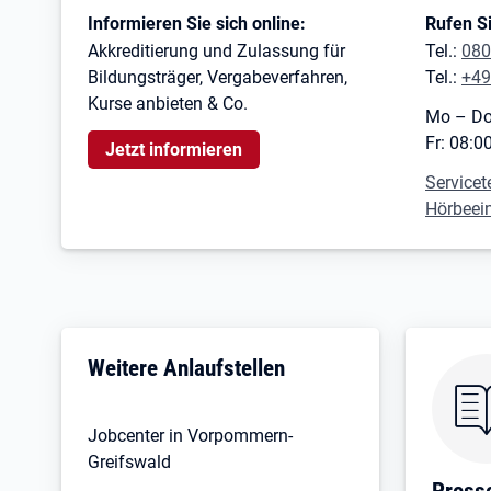
Kontaktinformationen
Informieren Sie sich online:
Rufen Si
Akkreditierung und Zulassung für
Tel.:
080
Bildungsträger, Vergabeverfahren,
Tel.:
+49
Kurse anbieten & Co.
Mo – Do
Fr: 08:0
Jetzt informieren
Servicet
Hörbeei
Weitere Anlaufstellen
Jobcenter in Vorpommern-
Greifswald
Press