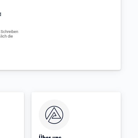
d
e Schreiben
lich die
Über uns