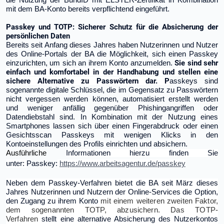
die Nutzung der BundID mit ELSTER-Zertifikat in Kombination
mit dem BA-Konto bereits verpflichtend eingeführt.
Passkey und TOTP: Sicherer Schutz für die Absicherung der
persönlichen Daten
Bereits seit Anfang dieses Jahres haben Nutzerinnen und Nutzer
des Online-Portals der BA die Möglichkeit, sich einen Passkey
Sie sind sehr
einzurichten, um sich an ihrem Konto anzumelden.
einfach und komfortabel in der Handhabung und stellen eine
sichere Alternative zu Passwörtern dar. P
asskeys sind
sogenannte digitale Schlüssel, die im Gegensatz zu Passwörtern
nicht vergessen werden können, automatisiert erstellt werden
und weniger anfällig gegenüber
Phishing
angriffen oder
Datendiebstahl sind. In Kombination mit der Nutzung eines
Smartphones lassen sich über einen Fingerabdruck oder einen
Gesichtsscan Passkeys mit wenigen Klicks in den
Kontoeinstellungen des Profils einrichten und absichern.
Ausführliche
Informationen hierzu finden Sie
unter:
Passkey:
https://www.arbeitsagentur.de/passkey
Neben dem Passkey-Verfahren bietet die BA seit März dieses
Jahres Nutzerinnen und Nutzern der Online-Services die Option,
den Zugang zu ihrem Konto
mit einem weiteren zweiten Faktor,
dem sogenannten TOTP, abzusichern. Das TOTP-
Verfahren
stellt eine alternative Absicherung des Nutzerkontos