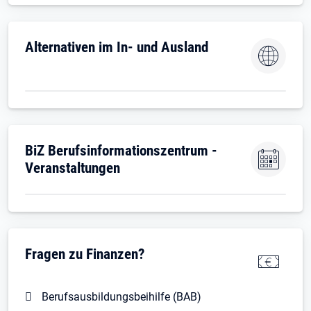
Öffnet in neuem Tab
Alternativen im In- und Ausland
Öffnet in neuem Tab
BiZ Berufsinformationszentrum -
Veranstaltungen
Fragen zu Finanzen?
Berufsausbildungsbeihilfe (BAB)