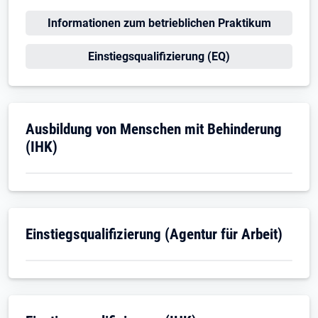
Öffnet in neuem Tab
Informationen zum betrieblichen Praktikum
Öffnet in neuem Tab
Einstiegsqualifizierung (EQ)
Öffnet in neuem Tab
Ausbildung von Menschen mit Behinderung
(IHK)
Öffnet in neuem Tab
Einstiegsqualifizierung (Agentur für Arbeit)