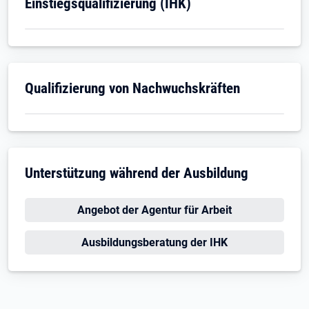
Öffnet in neuem Tab
Einstiegsqualifizierung (IHK)
Öffnet in neuem Tab
Qualifizierung von Nachwuchskräften
Unterstützung während der Ausbildung
Öffnet in neuem Tab
Angebot der Agentur für Arbeit
Öffnet in neuem Tab
Ausbildungsberatung der IHK