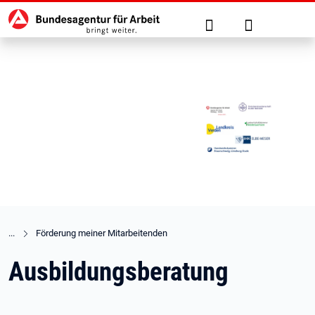
Hauptnavigation
zu den Hauptinhalten springen
Suche
Anmelden
Förderung meiner Mitarbeitenden
Ausbildungsberatung