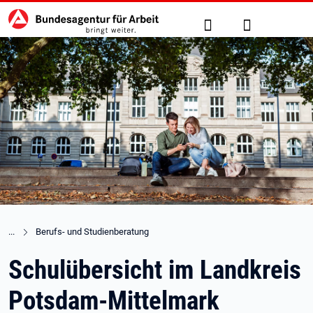
Hauptnavigation
zu den Hauptinhalten springen
Suche
Anmelden
Berufs- und Studienberatung
Schulübersicht im Landkreis
Potsdam-Mittelmark