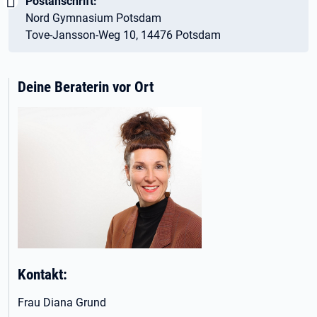
Wichtig:
Postanschrift:
Nord Gymnasium Potsdam
Tove-Jansson-Weg 10, 14476 Potsdam
Deine Beraterin vor Ort
Kontakt:
Frau Diana Grund