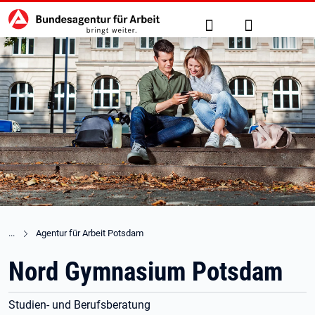
Hauptnavigation
zu den Hauptinhalten springen
Suche
Anmelden
Agentur für Arbeit Potsdam
Nord Gymnasium Potsdam
Studien- und Berufsberatung