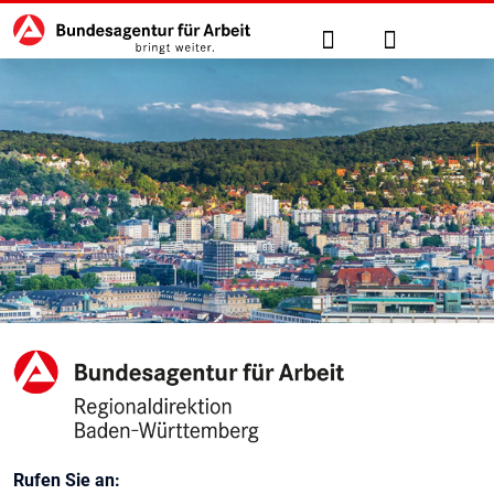
Hauptnavigation
zu den Hauptinhalten springen
Suche
Anmelden
Regionaldirektion Baden-Wür
Kontaktinformationen
Rufen Sie an: