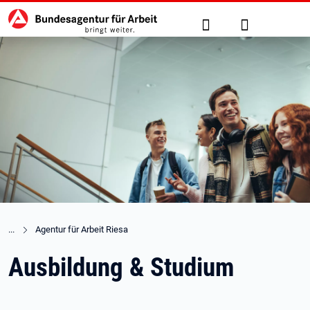
Hauptnavigation
zu den Hauptinhalten springen
Suche
Anmelden
Agentur für Arbeit Riesa
Ausbildung & Studium