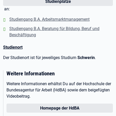
Studienplätze
an:
positiv:
Studiengang B.A. Arbeitsmarktmanagement
positiv:
Studiengang B.A. Beratung für Bildung, Beruf und
Beschäftigung
Studienort
Der Studienort ist für jeweiliges Studium
Schwerin
.
Weitere Informationen
Weitere Informationen erhältst Du auf der Hochschule der
Bundesagentur für Arbeit (HdBA) sowie dem beigefügten
Videobeitrag.
Homepage der HdBA