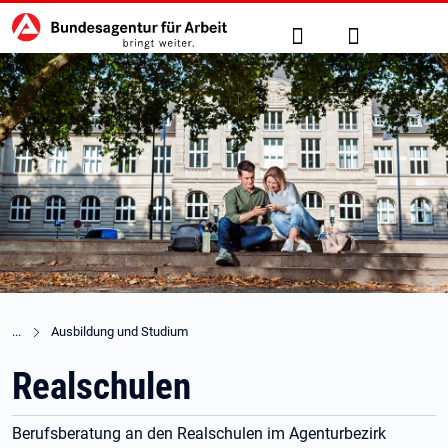
Hauptnavigation
zu den Hauptinhalten springen
Suche
Anmelden
Ausbildung und Studium
Realschulen
Berufsberatung an den Realschulen im Agenturbezirk