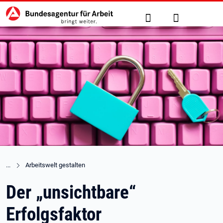
Hauptnavigation
zu den Hauptinhalten springen
Suche
Anmelden
Arbeitswelt gestalten
Der „unsichtbare“
Erfolgsfaktor