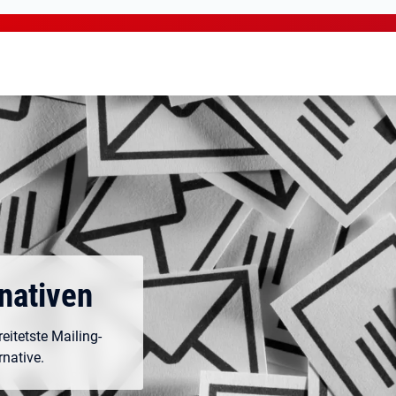
nativen
eitetste Mailing-
native.