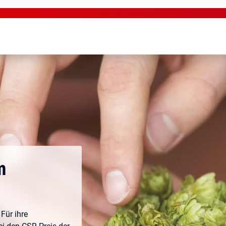
m
Für ihre