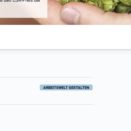
ei den CSR-Preis der
ARBEITSWELT GESTALTEN