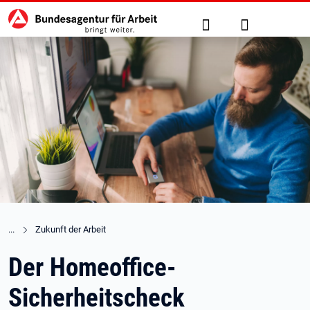
Hauptnavigation
zu den Hauptinhalten springen
Suche
Anmelden
Zukunft der Arbeit
Der Homeoffice-
Sicherheitscheck