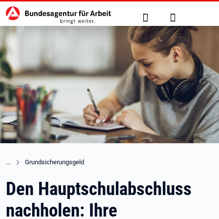
Hauptnavigation
zu den Hauptinhalten springen
Suche
Anmelden
Grundsicherungsgeld
Den Hauptschulabschluss
nachholen: Ihre