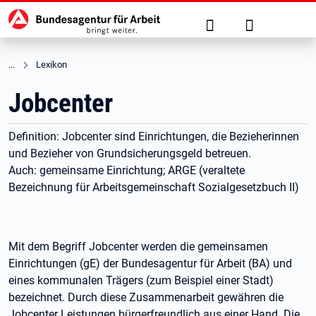
Hauptnavigation
zu den Hauptinhalten springen
Suche
Anmelden
Lexikon
Jobcenter
Definition: Jobcenter sind Einrichtungen, die Bezieherinnen
und Bezieher von Grundsicherungsgeld betreuen.
Auch: gemeinsame Einrichtung; ARGE (veraltete
Bezeichnung für Arbeitsgemeinschaft Sozialgesetzbuch II)
Mit dem Begriff Jobcenter werden die gemeinsamen
Einrichtungen (gE) der Bundesagentur für Arbeit (BA) und
eines kommunalen Trägers (zum Beispiel einer Stadt)
bezeichnet. Durch diese Zusammenarbeit gewähren die
Jobcenter Leistungen bürgerfreundlich aus einer Hand. Die