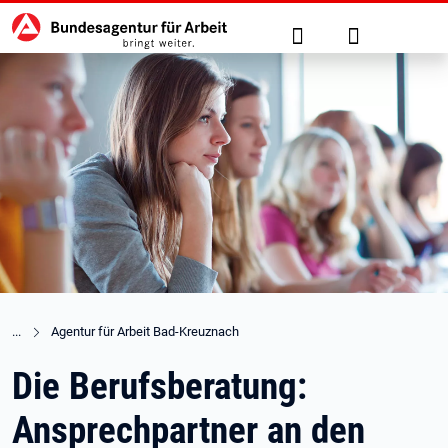
Hauptnavigation
zu den Hauptinhalten springen
Suche
Anmelden
Agentur für Arbeit Bad-Kreuznach
Die Berufsberatung:
Ansprechpartner an den