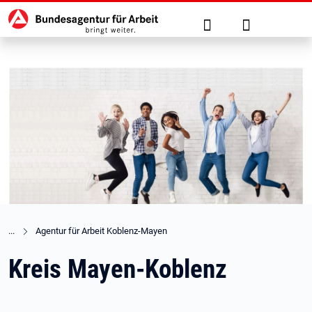
Hauptnavigation
zu den Hauptinhalten springen
Suche
Anmelden
Agentur für Arbeit Koblenz-Mayen
Kreis Mayen-Koblenz