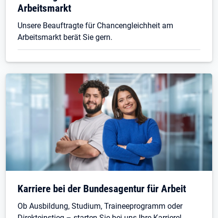
Arbeitsmarkt
Unsere Beauftragte für Chancengleichheit am
Arbeitsmarkt berät Sie gern.
Öffnet in neuem Tab
Karriere bei der Bundesagentur für Arbeit
Ob Ausbildung, Studium, Traineeprogramm oder
Direkteinstieg – starten Sie bei uns Ihre Karriere!