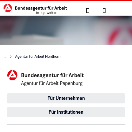
Hauptnavigation
zu den Hauptinhalten springen
Suche
Anmelden
Agentur für Arbeit Nordhorn
Agentur für Arbeit Papenbur
Für Unternehmen
Für Institutionen