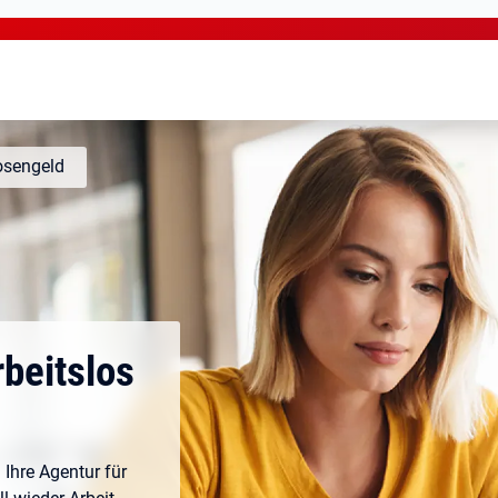
osengeld
rbeitslos
 Ihre Agentur für