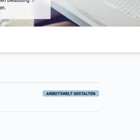
en Belastung. 7
en.
ARBEITSWELT GESTALTEN